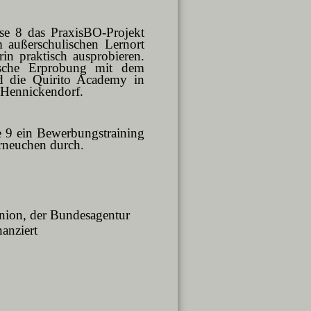
se 8 das PraxisBO-Projekt
m außerschulischen Lernort
in praktisch ausprobieren.
ische Erprobung mit dem
nd die Quirito Academy in
 Hennickendorf.
e 9 ein Bewerbungstraining
erneuchen durch.
nion, der Bundesagentur
anziert