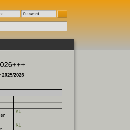
2026+++
 2025/2026
KL
sen
KL
e