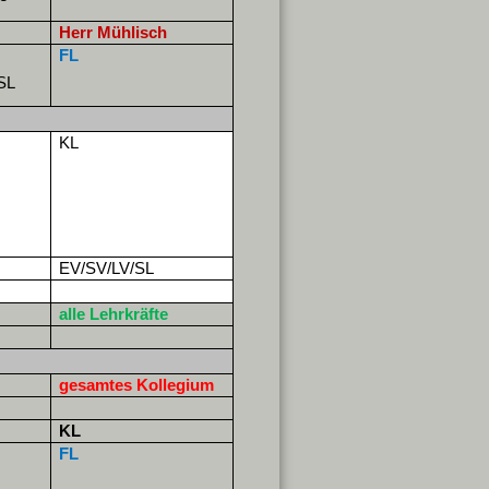
Herr Mühlisch
FL
SL
KL
.
EV/SV/LV/SL
alle Lehrkräfte
gesamtes Kollegium
KL
FL