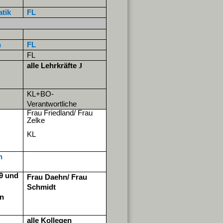
atik
FL
h
FL
FL
alle Lehrkräfte
J
KL+BO-
Verantwortliche
Frau Friedland/ Frau
Zelke
KL
n
9 und
Frau Daehn/ Frau
Schmidt
n
alle Kollegen