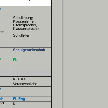
n
Schulleitung;
Klassenlehrer;
Elternsprecher,
Klassensprecher
rer
Schulleiter
Schulgemeinschaft
0
FL
KL+BO-
Verantwortliche
n
ch
FL Eng
7-9
KL