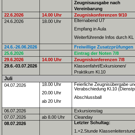
Zeugnisausgabe nach
Vereinbarung
22.6.2026
14.00 Uhr
Zeugniskonferenzen 9/10
Elternabend Ü7
24.6.2026
18.00 Uhr
Empfang in Aula
Weiterführende Infos durch KL
24.6.-26.06.2026
Freiwillige Zusatzprüfungen
25.6.2026
Eintrag der Noten 7/8
29.6.2026
14.00 Uhr
Zeugniskonferenzen 7/8
29.6.-03.07.2026
Klassenfahrt/Exkursionen/
Praktikum Kl.10
Juli
18.00 Uhr
Feierliche Zeugnisübergabe un
04.07.2026
Verabschiedung Kl.10 (Dienstpf
20.00 Uhr
Abschlussball
ab 20 Uhr
06.07.2026
Exkursionstag
07.07.2026
ab 8.00 Uhr
Cleanday
Letzter Schultag:
08.07.2026
1.+2.Stunde Klassenleiterstun