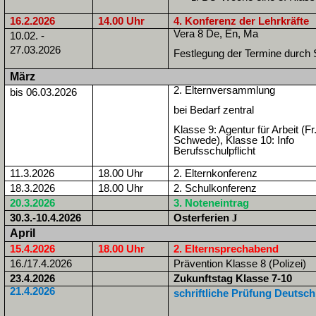
16.2.2026
14.00 Uhr
4. Konferenz der Lehrkräfte
Vera 8 De, En, Ma
10.02. -
27.03.2026
Festlegung der Termine durch 
März
2. Elternversammlung
bis 06.03.2026
bei Bedarf zentral
Klasse 9: Agentur für Arbeit (Fr
Schwede), Klasse 10: Info
Berufsschulpflicht
11.3.2026
18.00 Uhr
2. Elternkonferenz
18.3.2026
18.00 Uhr
2. Schulkonferenz
20.3.2026
3. Noteneintrag
30.3.-10.4.2026
Osterferien
J
April
15.4.2026
18.00 Uhr
2. Elternsprechabend
16./17.4.2026
Prävention Klasse 8 (Polizei)
23.4.2026
Zukunftstag Klasse 7-10
21.4.2026
schriftliche Prüfung Deutsch