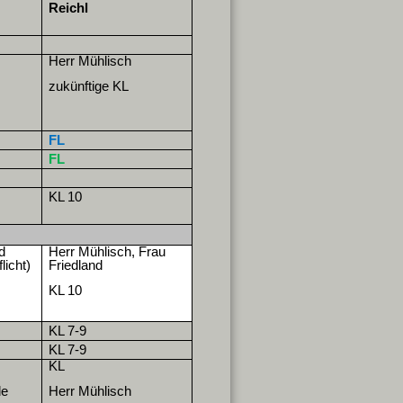
Reichl
Herr Mühlisch
zukünftige KL
FL
FL
KL 10
d
Herr Mühlisch, Frau
licht)
Friedland
KL 10
KL 7-9
KL 7-9
KL
de
Herr Mühlisch